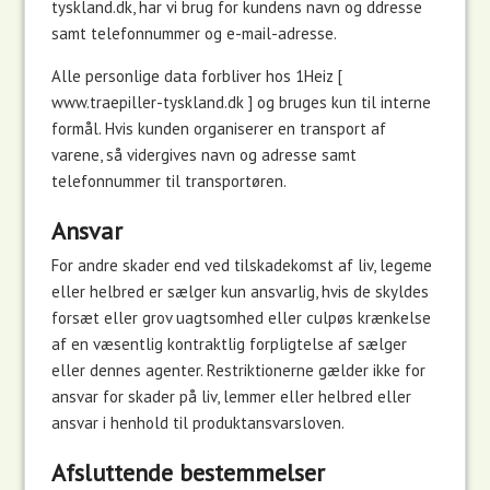
tyskland.dk, har vi brug for kundens navn og ddresse
samt telefonnummer og e-mail-adresse.
Alle personlige data forbliver hos 1Heiz [
www.traepiller-tyskland.dk ] og bruges kun til interne
formål. Hvis kunden organiserer en transport af
varene, så vidergives navn og adresse samt
telefonnummer til transportøren.
Ansvar
For
andre skader end ved
tilskadekomst
af liv,
legeme
eller helbred
er
s
ælger
kun
ansvarlig,
hvis
de skyldes
forsæt eller grov
uagtsomhed eller
culpøs
krænkelse
af en væsentlig
kontraktlig forpligtelse
af sælger
eller
dennes
agenter
.
Restriktionerne
gælder ikke for
ansvar for
skader på liv
,
lemmer
eller helbred eller
ansvar i henhold til
produktansvarsloven
.
Afsluttende bestemmelser