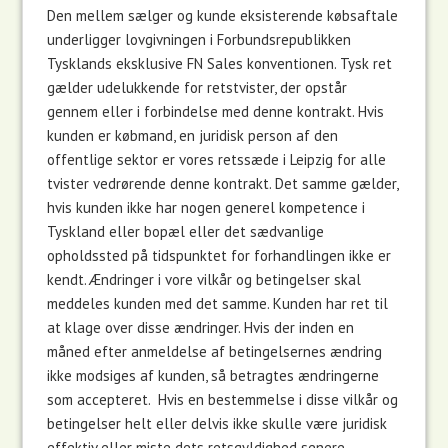
Den mellem sælger og kunde
eksisterende købsaftale
underligger lovgivningen i Forbundsrepublikken
Tysklands eksklusive FN Sales konventionen.
Tysk ret
gælder
udelukkende for retstvister, der opstår
gennem eller i forbindelse med denne kontrakt.
Hvis
kunden er købmand, en juridisk person af den
offentlige sektor er vores retssæde i Leipzig for alle
tvister vedrørende denne kontrakt.
Det samme gælder,
hvis kunden ikke har nogen generel kompetence i
Tyskland eller bopæl eller det sædvanlige
opholdssted på tidspunktet for forhandlingen ikke
er
kendt.
Ændringer i vore vilkår og betingelser skal
meddeles kunden med det samme.
Kunden har ret til
at klage over disse ændringer.
Hvis der inden en
måned efter anmeldelse af ​​betingelsernes ændring
ikke modsiges af kunden, så betragtes ændringerne
som accepteret.
Hvis en bestemmelse i disse vilkår og
betingelser helt eller delvis ikke skulle være juridisk
effektiv eller miste dets retsgyldighed senere,